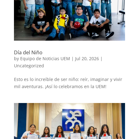
Día del Niño
by
Equipo de Noticias UEM
|
Jul 20, 2026
|
Uncategorized
Esto es lo increíble de ser niño: reír, imaginar y vivir
mil aventuras. ¡Así lo celebramos en la UEM!