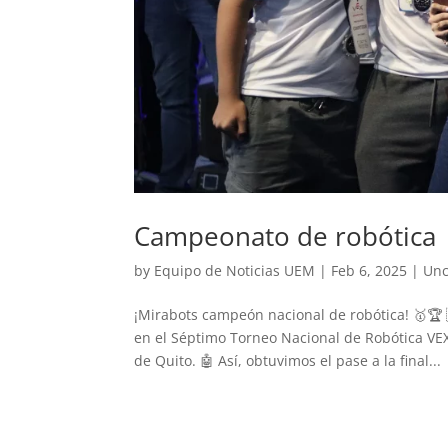
Campeonato de robótica
by
Equipo de Noticias UEM
|
Feb 6, 2025
|
Unc
¡Mirabots campeón nacional de robótica! 🥇🏆
en el Séptimo Torneo Nacional de Robótica VEX
de Quito. 🤖 Así, obtuvimos el pase a la final...