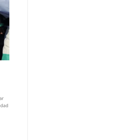
ar
udad