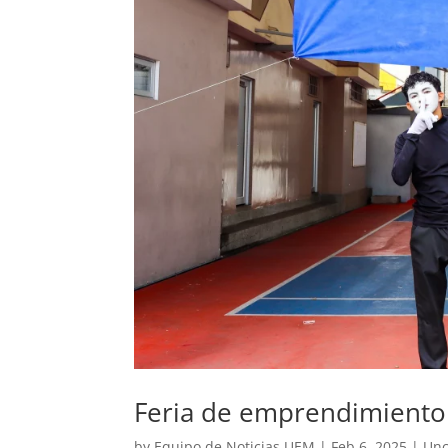
Feria de emprendimiento
by
Equipo de Noticias UEM
|
Feb 6, 2025
|
Unc