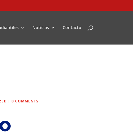
udiantiles
Noticias
Contacto
ZED
|
0 COMMENTS
o