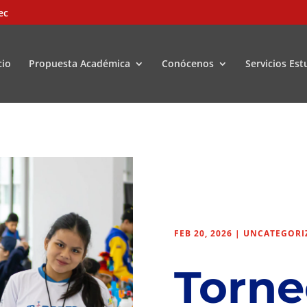
ec
cio
Propuesta Académica
Conócenos
Servicios Est
FEB 20, 2026
|
UNCATEGORI
Torne