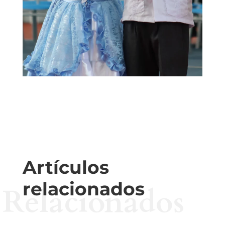
Artículos
relacionados
Relacionados