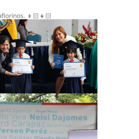
florinos. 👦🏻👧🏻