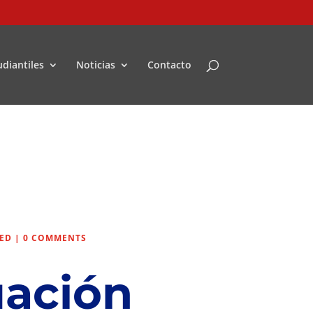
udiantiles
Noticias
Contacto
ED
|
0 COMMENTS
ación