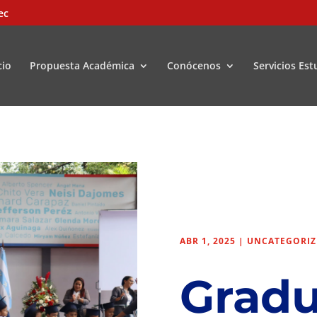
ec
cio
Propuesta Académica
Conócenos
Servicios Est
ABR 1, 2025
|
UNCATEGORIZ
Gradu