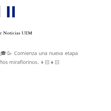
 II
e Noticias UEM
II 🎓🥳 Comienza una nueva etapa
os miraflorinos. 👦🏻👧🏻