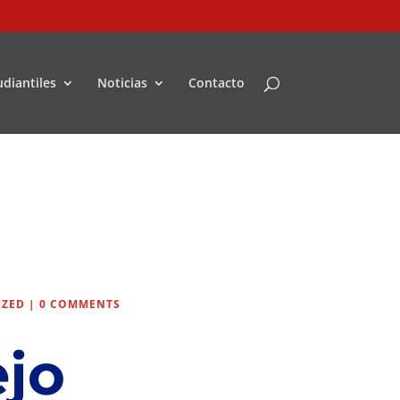
udiantiles
Noticias
Contacto
IZED
|
0 COMMENTS
jo