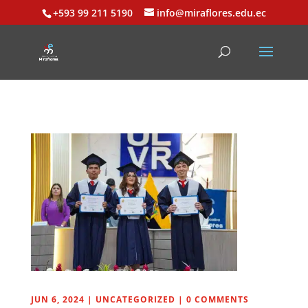
+593 99 211 5190
info@miraflores.edu.ec
JUN 6, 2024
|
UNCATEGORIZED
|
0 COMMENTS