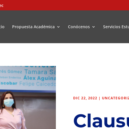
ec
cio
Propuesta Académica
Conócenos
Servicios Est
DIC 22, 2022
|
UNCATEGORI
Claus