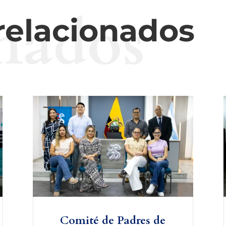
nados
 relacionados
Comité de Padres de