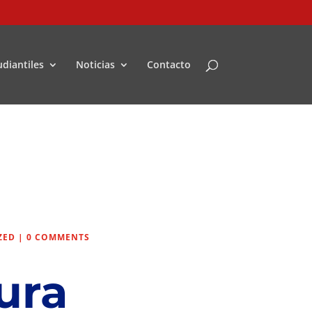
udiantiles
Noticias
Contacto
ZED
|
0 COMMENTS
ura