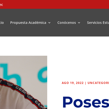
ec
cio
Propuesta Académica
Conócenos
Servicios Est
AGO 19, 2022
|
UNCATEGOR
Poses