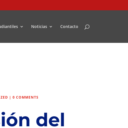
udiantiles
Noticias
Contacto
IZED
|
0 COMMENTS
ión del