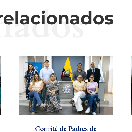
nados
 relacionados
Comité de Padres de