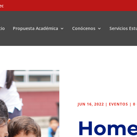
ec
cio
Propuesta Académica
Conócenos
Servicios Est
JUN 16, 2022
|
EVENTOS
|
0
Home